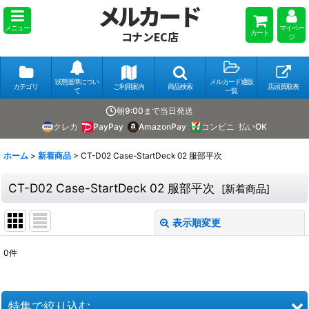
メルカード
メニュー
マイペー
カート
コナンEC店
ジ
状態基準につい
メルカード通販
カテゴリ
ご利用案内
商品検索
店頭買取表
て
一覧
朝9:00まで当日発送
クレカ
PayPay
AmazonPay
コンビニ
払いOK
ホーム
>
新着商品
>
CT-D02 Case-StartDeck 02 服部平次
CT-D02 Case-StartDeck 02 服部平次
[
新着商品
]
表示順変更
閉じる
0
件
表示数
:
並び順
:
特集で絞り込む