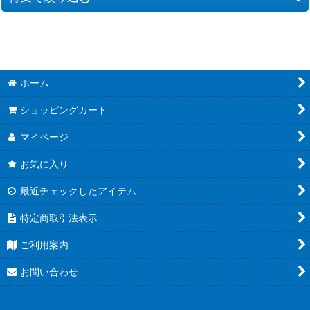
絞り込む
プロモーションカード
傷あり特価品
ホーム
CT-P10「追憶の盟友」
ショッピングカート
CT-P09「疾風の煌めき」
マイページ
CT-P08「哀色の宿命」
お気に入り
CT-P07「魅惑のマジック」
最近チェックしたアイテム
CT-P06「交錯する刃」
特定商取引法表示
CT-P05「新たなる謎」
ご利用案内
お問い合わせ
CT-P04「信義の絆（パートナー）」
CT-P03「黒影の襲来（カットイン）」