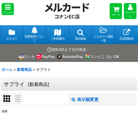
メルカード
メニュー
マイペー
カート
コナンEC店
ジ
状態基準につい
メルカード通販
カテゴリ
ご利用案内
商品検索
店頭買取表
て
一覧
朝9:00まで当日発送
クレカ
PayPay
AmazonPay
コンビニ
払いOK
ホーム
>
新着商品
>
サプライ
サプライ
[
新着商品
]
表示順変更
閉じる
4
件
表示数
:
並び順
: