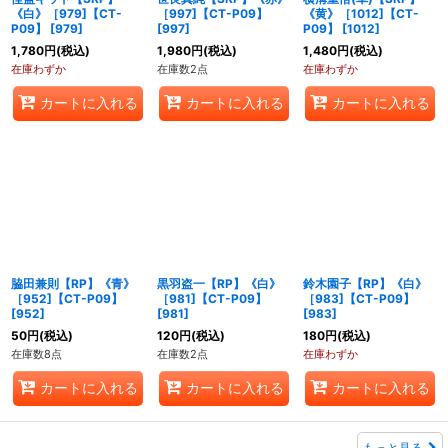
《白》［979]【CT-
［997]【CT-P09】
《黄》［1012]【CT-
P09】
[
979
]
[
997
]
P09】
[
1012
]
1,780
円
(税込)
1,980
円
(税込)
1,480
円
(税込)
在庫わずか
在庫数2点
在庫わずか
カートに入れる
カートに入れる
カートに入れる
脇田兼則【RP】《青》
黒羽盗一【RP】《白》
鈴木園子【RP】《白》
［952]【CT-P09】
［981]【CT-P09】
［983]【CT-P09】
[
952
]
[
981
]
[
983
]
50
円
(税込)
120
円
(税込)
180
円
(税込)
在庫数8点
在庫数2点
在庫わずか
カートに入れる
カートに入れる
カートに入れる
もっと見る