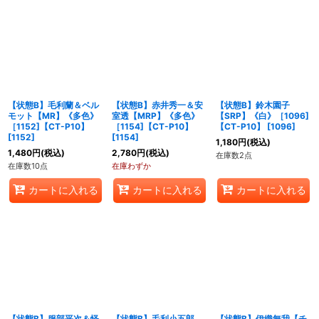
【状態B】毛利蘭＆ベル
【状態B】赤井秀一＆安
【状態B】鈴木園子
モット【MR】《多色》
室透【MRP】《多色》
【SRP】《白》［1096]
［1152]【CT-P10】
［1154]【CT-P10】
【CT-P10】
[
1096
]
[
1152
]
[
1154
]
1,180
円
(税込)
1,480
円
(税込)
2,780
円
(税込)
在庫数2点
在庫数10点
在庫わずか
カートに入れる
カートに入れる
カートに入れる
【状態B】服部平次＆怪
【状態B】毛利小五郎
【状態B】伊織無我【チ