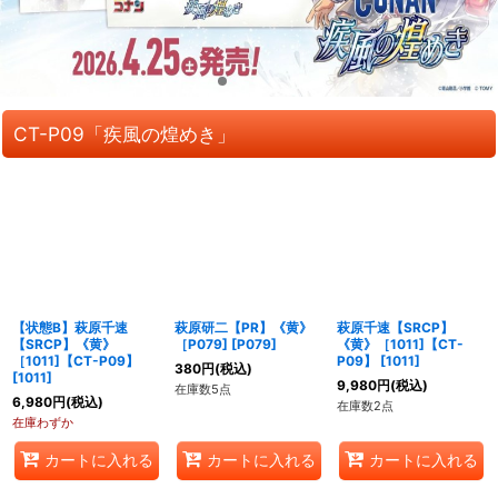
CT-P09「疾風の煌めき」
【状態B】萩原千速
萩原研二【PR】《黄》
萩原千速【SRCP】
【SRCP】《黄》
［P079]
[
P079
]
《黄》［1011]【CT-
［1011]【CT-P09】
P09】
[
1011
]
380
円
(税込)
[
1011
]
9,980
円
(税込)
在庫数5点
6,980
円
(税込)
在庫数2点
在庫わずか
カートに入れる
カートに入れる
カートに入れる