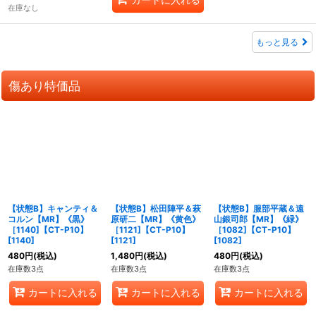
在庫なし
もっと見る
傷あり特価品
【状態B】キャンティ＆
【状態B】松田陣平＆萩
【状態B】服部平蔵＆遠
コルン【MR】《黒》
原研二【MR】《黄色》
山銀司郎【MR】《緑》
［1140]【CT-P10】
［1121]【CT-P10】
［1082]【CT-P10】
[
1140
]
[
1121
]
[
1082
]
480
円
(税込)
1,480
円
(税込)
480
円
(税込)
在庫数3点
在庫数3点
在庫数3点
カートに入れる
カートに入れる
カートに入れる