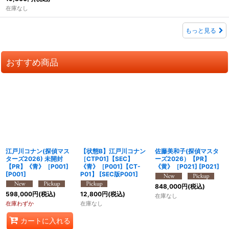
在庫なし
もっと見る
おすすめ商品
江戸川コナン(探偵マス
【状態B】江戸川コナン
佐藤美和子(探偵マスタ
ターズ2026) 未開封
［CTP01]【SEC】
ーズ2026）【PR】
【PR】《青》［P001]
《青》［P001]【CT-
《黄》［P021]
[
P021
]
[
P001
]
P01】
[
SEC版P001
]
848,000
円
(税込)
598,000
円
(税込)
12,800
円
(税込)
在庫なし
在庫わずか
在庫なし
カートに入れる