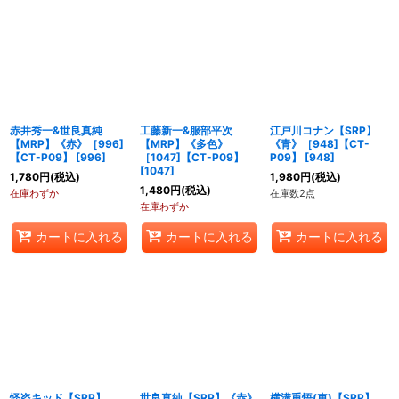
赤井秀一&世良真純
工藤新一&服部平次
江戸川コナン【SRP】
【MRP】《赤》［996]
【MRP】《多色》
《青》［948]【CT-
【CT-P09】
[
996
]
［1047]【CT-P09】
P09】
[
948
]
[
1047
]
1,780
円
(税込)
1,980
円
(税込)
1,480
円
(税込)
在庫わずか
在庫数2点
在庫わずか
カートに入れる
カートに入れる
カートに入れる
怪盗キッド【SRP】
世良真純【SRP】《赤》
横溝重悟(車)【SRP】