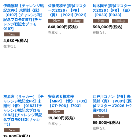
伊織無我【チャレンジ戦
佐藤美和子(探偵マスタ
鈴木園子(探偵マスター
記念PR】未開封《緑》
ーズ2026）【PR】
ズ2026 )【PR】《白》
［0197] [チャレンジ戦
《黄》［P021]
[
P021
]
［P033]
[
P033
]
記念プロモ0197]
[
チャ
レンジ戦記念プロモ
848,000
円
(税込)
598,000
円
(税込)
0197
]
在庫なし
在庫なし
4,980
円
(税込)
在庫なし
灰原哀（サッカー）【チ
安室透＆榎本梓
江戸川コナン【PR】未
ャレンジ戦記念PR】未
【MRP】《黄》［703]
開封《青》［P001]
[
探
開封《青》［0183] [チ
【CT-P06】
[
703
]
偵マスターズ2026上位
ャレンジ戦記念プロモ
賞P001
]
0183]
[
チャレンジ戦記
19,800
円
(税込)
念プロモ0183(サッカ
59,800
円
(税込)
在庫なし
ー)
]
在庫なし
19,800
円
(税込)