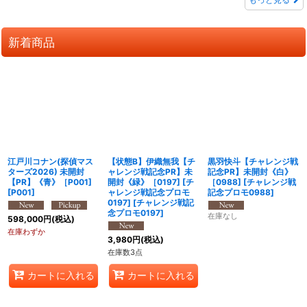
新着商品
江戸川コナン(探偵マス
【状態B】伊織無我【チ
黒羽快斗【チャレンジ戦
ターズ2026) 未開封
ャレンジ戦記念PR】未
記念PR】未開封《白》
【PR】《青》［P001]
開封《緑》［0197] [チ
［0988]
[
チャレンジ戦
[
P001
]
ャレンジ戦記念プロモ
記念プロモ0988
]
0197]
[
チャレンジ戦記
念プロモ0197
]
在庫なし
598,000
円
(税込)
在庫わずか
3,980
円
(税込)
在庫数3点
カートに入れる
カートに入れる