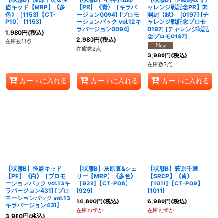
盗キッド【MRP】《多
【PR】《青》［キラバ
ャレンジ戦記念PR】未
色》［1153]【CT-
ージョン0094]
[
プロモ
開封《緑》［0197] [チ
P10】
[
1153
]
ーションパック vol.12キ
ャレンジ戦記念プロモ
ラバージョン0094
]
0197]
[
チャレンジ戦記
1,980
円
(税込)
念プロモ0197
]
2,980
円
(税込)
在庫数11点
在庫数2点
3,980
円
(税込)
在庫数3点
カートに入れる
カートに入れる
カートに入れる
【状態B】怪盗キッド
【状態B】灰原哀&シェ
【状態B】萩原千速
【PR】《白》［プロモ
リー【MRP】《多色》
【SRCP】《黄》
ーションパック vol.13キ
［929]【CT-P08】
［1011]【CT-P09】
ラバージョン431]
[
プロ
[
929
]
[
1011
]
モーションパック vol.13
14,800
円
(税込)
6,980
円
(税込)
キラバージョン431
]
在庫わずか
在庫わずか
3,980
円
(税込)