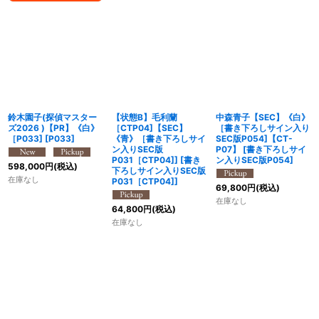
鈴木園子(探偵マスター
【状態B】毛利蘭
中森青子【SEC】《白》
ズ2026 )【PR】《白》
［CTP04]【SEC】
［書き下ろしサイン入り
［P033]
[
P033
]
《青》［書き下ろしサイ
SEC版P054]【CT-
ン入りSEC版
P07】
[
書き下ろしサイ
P031［CTP04]]
[
書き
ン入りSEC版P054
]
598,000
円
(税込)
下ろしサイン入りSEC版
在庫なし
P031［CTP04]
]
69,800
円
(税込)
在庫なし
64,800
円
(税込)
在庫なし