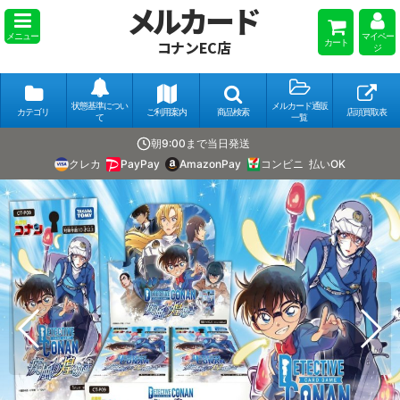
メルカード
メニュー
マイペー
カート
コナンEC店
ジ
状態基準につい
メルカード通販
カテゴリ
ご利用案内
商品検索
店頭買取表
て
一覧
朝9:00まで当日発送
クレカ
PayPay
AmazonPay
コンビニ
払いOK