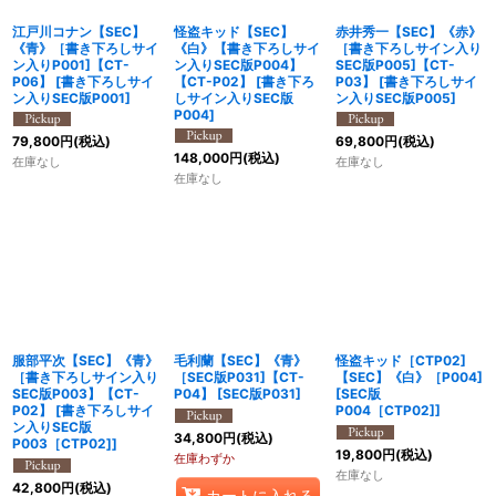
江戸川コナン【SEC】
怪盗キッド【SEC】
赤井秀一【SEC】《赤》
《青》［書き下ろしサイ
《白》【書き下ろしサイ
［書き下ろしサイン入り
ン入りP001]【CT-
ン入りSEC版P004】
SEC版P005]【CT-
P06】
[
書き下ろしサイ
【CT-P02】
[
書き下ろ
P03】
[
書き下ろしサイ
ン入りSEC版P001
]
しサイン入りSEC版
ン入りSEC版P005
]
P004
]
79,800
円
(税込)
69,800
円
(税込)
148,000
円
(税込)
在庫なし
在庫なし
在庫なし
服部平次【SEC】《青》
毛利蘭【SEC】《青》
怪盗キッド［CTP02]
［書き下ろしサイン入り
［SEC版P031]【CT-
【SEC】《白》［P004]
SEC版P003】【CT-
P04】
[
SEC版P031
]
[
SEC版
P02】
[
書き下ろしサイ
P004［CTP02]
]
ン入りSEC版
34,800
円
(税込)
P003［CTP02]
]
19,800
円
(税込)
在庫わずか
在庫なし
42,800
円
(税込)
カートに入れる