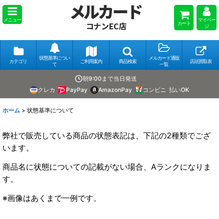
メルカード
メニュー
マイペー
カート
コナンEC店
ジ
状態基準につい
メルカード通販
カテゴリ
ご利用案内
商品検索
店頭買取表
て
一覧
朝9:00まで当日発送
クレカ
PayPay
AmazonPay
コンビニ
払いOK
ホーム
>
状態基準について
弊社で販売している商品の状態表記は、下記の2種類でござ
います。
商品名に状態についての記載がない場合、Aランクになりま
す。
※画像はあくまで一例です。