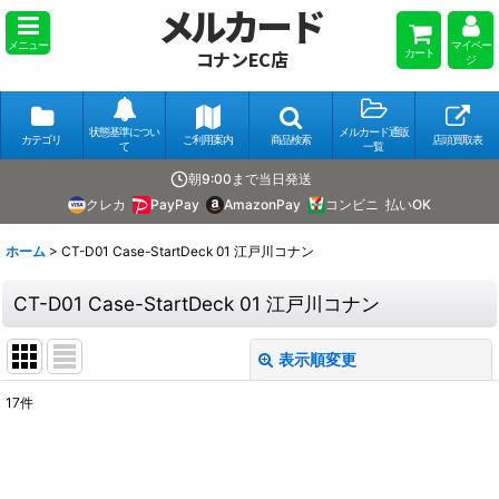
メルカード
メニュー
マイペー
カート
コナンEC店
ジ
状態基準につい
メルカード通販
カテゴリ
ご利用案内
商品検索
店頭買取表
て
一覧
朝9:00まで当日発送
クレカ
PayPay
AmazonPay
コンビニ
払いOK
ホーム
>
CT-D01 Case-StartDeck 01 江戸川コナン
CT-D01 Case-StartDeck 01 江戸川コナン
表示順変更
閉じる
17
件
表示数
:
並び順
: