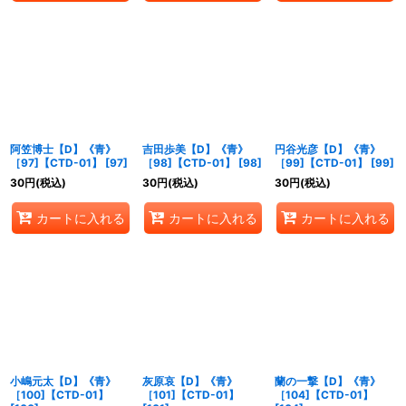
阿笠博士【D】《青》
吉田歩美【D】《青》
円谷光彦【D】《青》
［97]【CTD-01】
[
97
]
［98]【CTD-01】
[
98
]
［99]【CTD-01】
[
99
]
30
円
(税込)
30
円
(税込)
30
円
(税込)
カートに入れる
カートに入れる
カートに入れる
小嶋元太【D】《青》
灰原哀【D】《青》
蘭の一撃【D】《青》
［100]【CTD-01】
［101]【CTD-01】
［104]【CTD-01】