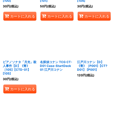
[
100
]
[
101
]
[
104
]
30
円
(税込)
50
円
(税込)
30
円
(税込)
カートに入れる
カートに入れる
カートに入れる
ピアノソナタ「月光」殺
名探偵コナン TCG CT-
江戸川コナン【D】
人事件【D】《青》
D01 Case-StartDeck
《青》［P001]【CT?
［105]【CTD-01】
01 江戸川コナン
D01】
[
P001
]
[
105
]
120
円
(税込)
30
円
(税込)
カートに入れる