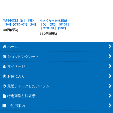
毛利小五郎【D】《青》
小さくなった名探偵
［94]【CTD-01】
[
94
]
【D】《青》［0102]
【CTD-01】
[
102
]
30
円
(税込)
380
円
(税込)
ホーム
ショッピングカート
マイページ
お気に入り
最近チェックしたアイテム
特定商取引法表示
ご利用案内