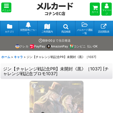
メルカード
メニュー
マイペー
カート
コナンEC店
ジ
状態基準につい
メルカード通販
カテゴリ
ご利用案内
商品検索
店頭買取表
て
一覧
朝9:00まで当日発送
クレカ
PayPay
AmazonPay
コンビニ
払いOK
ホーム
>
キャラ
>
ジン【チャレンジ戦記念PR】未開封《黒》［1037]
ジン【チャレンジ戦記念PR】未開封《黒》［1037]
[
チ
ャレンジ戦記念プロモ1037
]