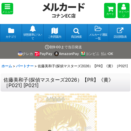
メルカード
メニュー
マイペー
カート
コナンEC店
ジ
状態基準につい
メルカード通販
カテゴリ
ご利用案内
商品検索
店頭買取表
て
一覧
朝9:00まで当日発送
クレカ
PayPay
AmazonPay
コンビニ
払いOK
ホーム
>
パートナー
>
佐藤美和子(探偵マスターズ2026）【PR】《黄》［P021]
佐藤美和子(探偵マスターズ2026）【PR】《黄》
［P021]
[
P021
]