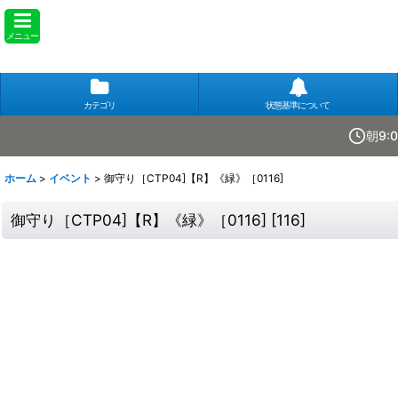
メニュー
カテゴリ
状態基準について
朝9:
ホーム
>
イベント
>
御守り［CTP04]【R】《緑》［0116]
御守り［CTP04]【R】《緑》［0116]
[
116
]