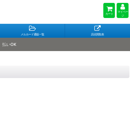
マイペー
カート
ジ
メルカード通販一覧
店頭買取表
払いOK