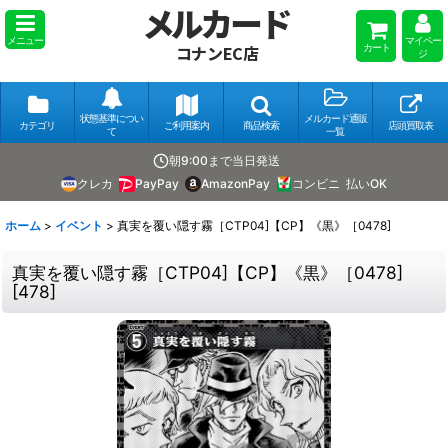
メルカード
メニュー
マイペー
カート
コナンEC店
ジ
状態基準につい
メルカード通販
カテゴリ
ご利用案内
商品検索
店頭買取表
て
一覧
朝9:00まで当日発送
クレカ
PayPay
AmazonPay
コンビニ
払いOK
ホーム
>
イベント
>
真実を覆い隠す霧［CTP04]【CP】《黒》［0478]
真実を覆い隠す霧［CTP04]【CP】《黒》［0478]
[
478
]