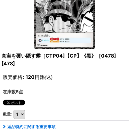
真実を覆い隠す霧［CTP04]【CP】《黒》［0478]
[
478
]
販売価格
:
120
円
(税込)
在庫数5点
数量
:
返品特約に関する重要事項