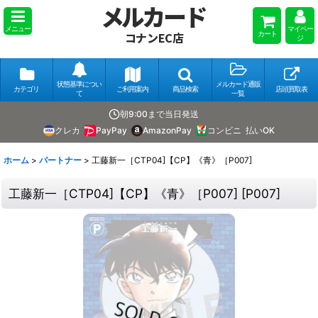
メルカード
メニュー
マイペー
カート
コナンEC店
ジ
状態基準につい
メルカード通販
カテゴリ
ご利用案内
商品検索
店頭買取表
て
一覧
朝9:00まで当日発送
クレカ
PayPay
AmazonPay
コンビニ
払いOK
ホーム
>
パートナー
>
工藤新一［CTP04]【CP】《青》［P007]
工藤新一［CTP04]【CP】《青》［P007]
[
P007
]