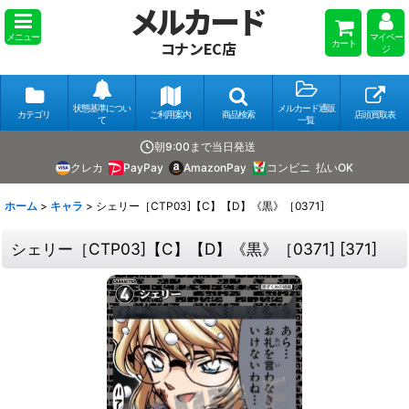
メルカード
メニュー
マイペー
カート
コナンEC店
ジ
状態基準につい
メルカード通販
カテゴリ
ご利用案内
商品検索
店頭買取表
て
一覧
朝9:00まで当日発送
クレカ
PayPay
AmazonPay
コンビニ
払いOK
ホーム
>
キャラ
>
シェリー［CTP03]【C】【D】《黒》［0371]
シェリー［CTP03]【C】【D】《黒》［0371]
[
371
]