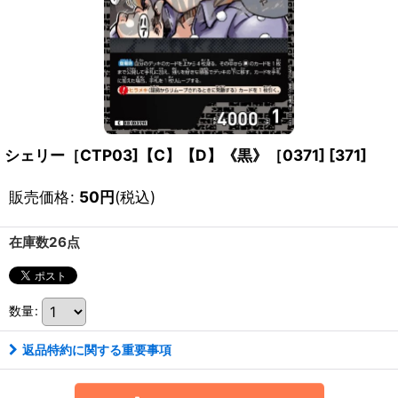
シェリー［CTP03]【C】【D】《黒》［0371]
[
371
]
販売価格
:
50
円
(税込)
在庫数26点
数量
:
返品特約に関する重要事項