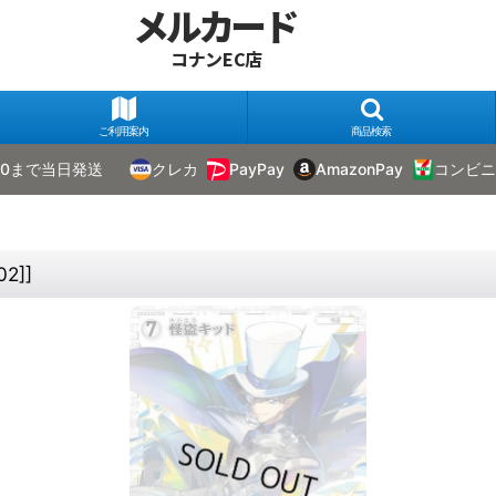
メルカード
コナンEC店
ご利用案内
商品検索
00まで当日発送
クレカ
PayPay
AmazonPay
コンビニ
02]
]