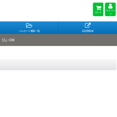
マイペー
カート
ジ
メルカード通販一覧
店頭買取表
払いOK