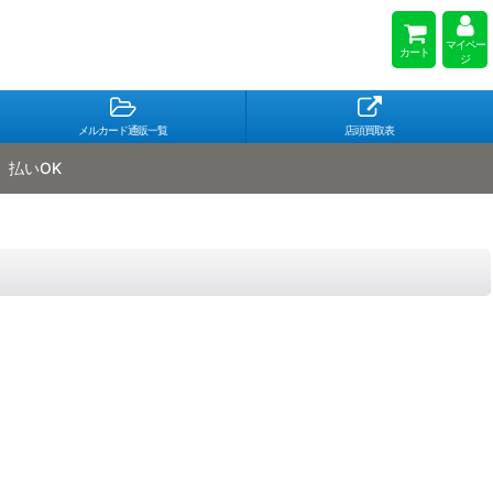
マイペー
カート
ジ
メルカード通販一覧
店頭買取表
払いOK