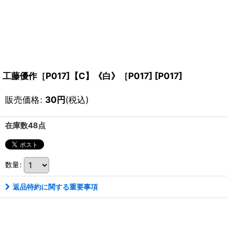
工藤優作［P017]【C】《白》［P017]
[
P017
]
販売価格
:
30
円
(税込)
在庫数48点
数量
:
返品特約に関する重要事項