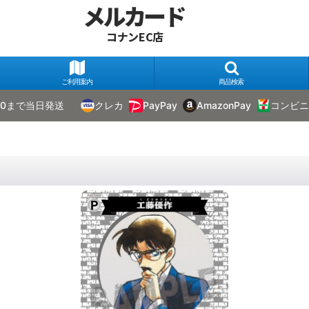
メルカード
コナンEC店
ご利用案内
商品検索
00まで当日発送
クレカ
PayPay
AmazonPay
コンビニ