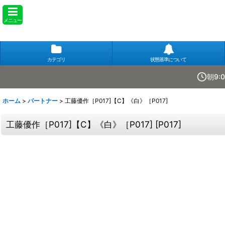
メニュー
カテゴリ
状態基準について
朝9:
ホーム
>
パートナー
>
工藤優作［P017]【C】《白》［P017]
工藤優作［P017]【C】《白》［P017]
[
P017
]