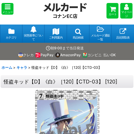
メルカード
メニュー
マイペー
カート
コナンEC店
ジ
状態基準につい
メルカード通販
カテゴリ
ご利用案内
商品検索
店頭買取表
て
一覧
朝9:00まで当日発送
クレカ
PayPay
AmazonPay
コンビニ
払いOK
ホーム
>
キャラ
>
怪盗キッド【D】《白》［120]【CTD-03】
怪盗キッド【D】《白》［120]【CTD-03】
[
120
]