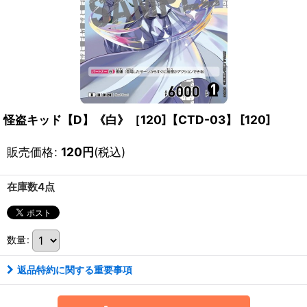
怪盗キッド【D】《白》［120]【CTD-03】
[
120
]
販売価格
:
120
円
(税込)
在庫数4点
数量
:
返品特約に関する重要事項