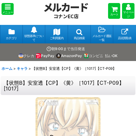
メルカード
メニュー
マイペー
カート
コナンEC店
ジ
状態基準につい
メルカード通販
カテゴリ
ご利用案内
商品検索
店頭買取表
て
一覧
朝9:00まで当日発送
クレカ
PayPay
AmazonPay
コンビニ
払いOK
ホーム
>
キャラ
>
【状態B】安室透【CP】《黄》［1017]【CT-P09】
【状態B】安室透【CP】《黄》［1017]【CT-P09】
[
1017
]