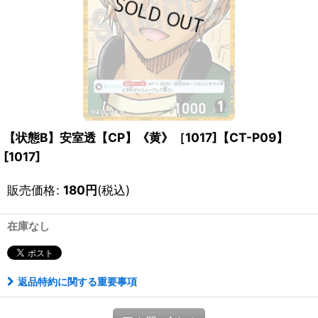
【状態B】安室透【CP】《黄》［1017]【CT-P09】
[
1017
]
販売価格
:
180
円
(税込)
在庫なし
返品特約に関する重要事項