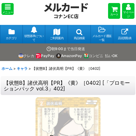
メルカード
メニュー
マイペー
カート
コナンEC店
ジ
状態基準につい
メルカード通販
カテゴリ
ご利用案内
商品検索
店頭買取表
て
一覧
朝9:00まで当日発送
クレカ
PayPay
AmazonPay
コンビニ
払いOK
ホーム
>
キャラ
>
【状態B】諸伏高明【PR】《黄》［0402]
【状態B】諸伏高明【PR】《黄》［0402]
[
「プロモー
ションパック vol.3」402
]