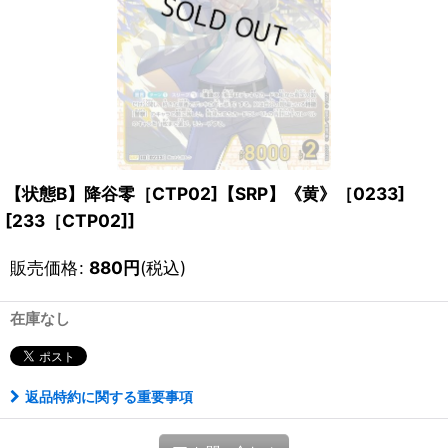
【状態B】降谷零［CTP02]【SRP】《黄》［0233]
[
233［CTP02]
]
販売価格
:
880
円
(税込)
在庫なし
返品特約に関する重要事項