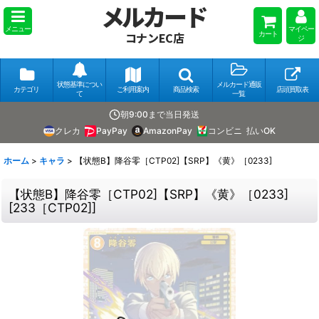
メルカード
メニュー
マイペー
カート
コナンEC店
ジ
状態基準につい
メルカード通販
カテゴリ
ご利用案内
商品検索
店頭買取表
て
一覧
朝9:00まで当日発送
クレカ
PayPay
AmazonPay
コンビニ
払いOK
ホーム
>
キャラ
>
【状態B】降谷零［CTP02]【SRP】《黄》［0233]
【状態B】降谷零［CTP02]【SRP】《黄》［0233]
[
233［CTP02]
]