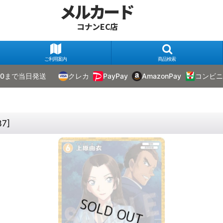
メルカード
コナンEC店
ご利用案内
商品検索
00まで当日発送
クレカ
PayPay
AmazonPay
コンビニ
87
]