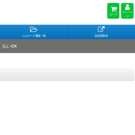
マイペー
カート
ジ
メルカード通販一覧
店頭買取表
払いOK