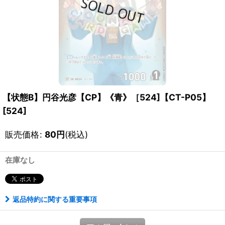
【状態B】円谷光彦【CP】《青》［524]【CT-P05】
[
524
]
販売価格
:
80
円
(税込)
在庫なし
返品特約に関する重要事項