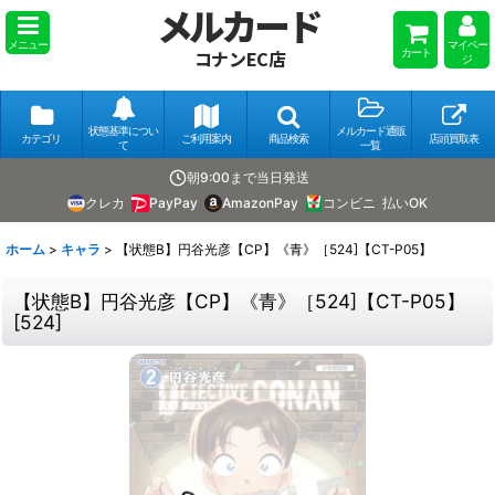
メルカード
メニュー
マイペー
カート
コナンEC店
ジ
状態基準につい
メルカード通販
カテゴリ
ご利用案内
商品検索
店頭買取表
て
一覧
朝9:00まで当日発送
クレカ
PayPay
AmazonPay
コンビニ
払いOK
ホーム
>
キャラ
>
【状態B】円谷光彦【CP】《青》［524]【CT-P05】
【状態B】円谷光彦【CP】《青》［524]【CT-P05】
[
524
]