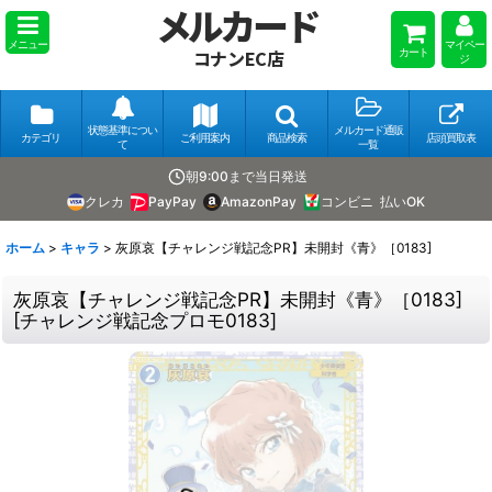
メルカード
メニュー
マイペー
カート
コナンEC店
ジ
状態基準につい
メルカード通販
カテゴリ
ご利用案内
商品検索
店頭買取表
て
一覧
朝9:00まで当日発送
クレカ
PayPay
AmazonPay
コンビニ
払いOK
ホーム
>
キャラ
>
灰原哀【チャレンジ戦記念PR】未開封《青》［0183]
灰原哀【チャレンジ戦記念PR】未開封《青》［0183]
[
チャレンジ戦記念プロモ0183
]