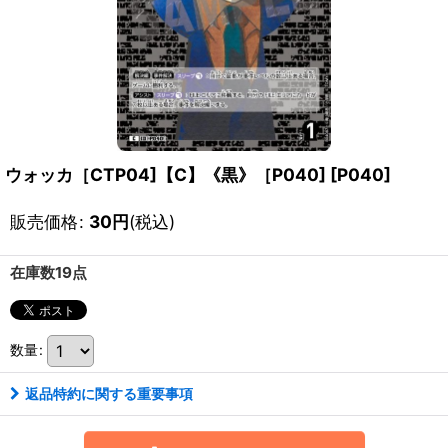
ウォッカ［CTP04]【C】《黒》［P040]
[
P040
]
販売価格
:
30
円
(税込)
在庫数19点
数量
:
返品特約に関する重要事項