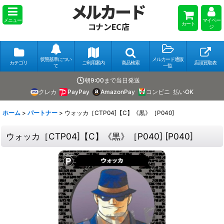
メルカード
メニュー
マイペー
カート
コナンEC店
ジ
状態基準につい
メルカード通販
カテゴリ
ご利用案内
商品検索
店頭買取表
て
一覧
朝9:00まで当日発送
クレカ
PayPay
AmazonPay
コンビニ
払いOK
ホーム
>
パートナー
>
ウォッカ［CTP04]【C】《黒》［P040]
ウォッカ［CTP04]【C】《黒》［P040]
[
P040
]