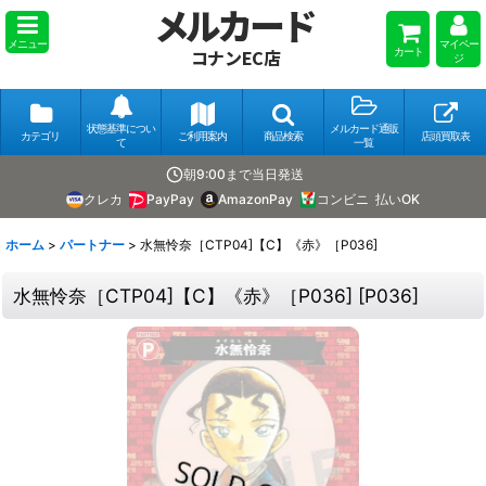
メルカード
メニュー
マイペー
カート
コナンEC店
ジ
状態基準につい
メルカード通販
カテゴリ
ご利用案内
商品検索
店頭買取表
て
一覧
朝9:00まで当日発送
クレカ
PayPay
AmazonPay
コンビニ
払いOK
ホーム
>
パートナー
>
水無怜奈［CTP04]【C】《赤》［P036]
水無怜奈［CTP04]【C】《赤》［P036]
[
P036
]