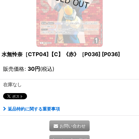
水無怜奈［CTP04]【C】《赤》［P036]
[
P036
]
販売価格
:
30
円
(税込)
在庫なし
返品特約に関する重要事項
お問い合わせ