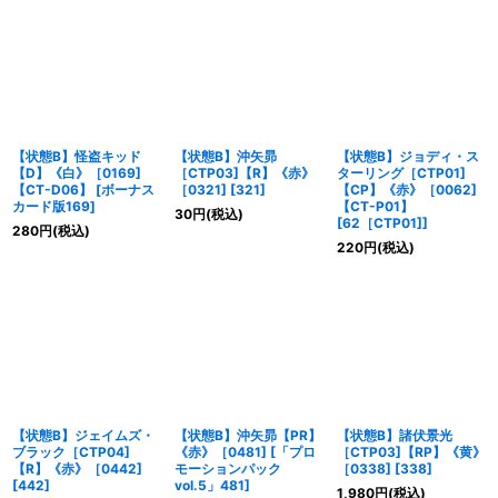
絞り込む
【状態B】怪盗キッド
【状態B】沖矢昴
【状態B】ジョディ・ス
【D】《白》［0169]
［CTP03]【R】《赤》
ターリング［CTP01]
【CT-D06】
[
ボーナス
［0321]
[
321
]
【CP】《赤》［0062]
カード版169
]
【CT-P01】
30
円
(税込)
[
62［CTP01]
]
280
円
(税込)
220
円
(税込)
【状態B】ジェイムズ・
【状態B】沖矢昴【PR】
【状態B】諸伏景光
ブラック［CTP04]
《赤》［0481]
[
「プロ
［CTP03]【RP】《黄》
【R】《赤》［0442]
モーションパック
［0338]
[
338
]
[
442
]
vol.5」481
]
1,980
円
(税込)