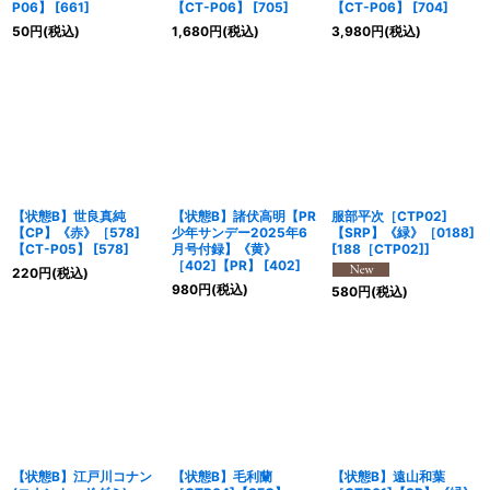
P06】
[
661
]
【CT-P06】
[
705
]
【CT-P06】
[
704
]
50
円
(税込)
1,680
円
(税込)
3,980
円
(税込)
【状態B】世良真純
【状態B】諸伏高明【PR
服部平次［CTP02]
【CP】《赤》［578]
少年サンデー2025年6
【SRP】《緑》［0188]
【CT-P05】
[
578
]
月号付録】《黄》
[
188［CTP02]
]
［402]【PR】
[
402
]
220
円
(税込)
980
円
(税込)
580
円
(税込)
【状態B】江戸川コナン
【状態B】毛利蘭
【状態B】遠山和葉