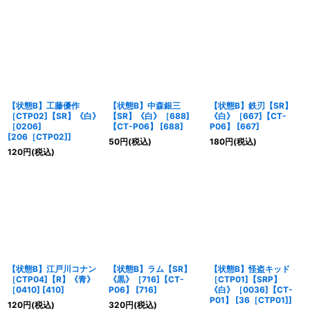
【状態B】工藤優作
【状態B】中森銀三
【状態B】鉄刃【SR】
［CTP02]【SR】《白》
【SR】《白》［688]
《白》［667]【CT-
［0206]
【CT-P06】
[
688
]
P06】
[
667
]
[
206［CTP02]
]
50
円
(税込)
180
円
(税込)
120
円
(税込)
【状態B】江戸川コナン
【状態B】ラム【SR】
【状態B】怪盗キッド
［CTP04]【R】《青》
《黒》［716]【CT-
［CTP01]【SRP】
［0410]
[
410
]
P06】
[
716
]
《白》［0036]【CT-
P01】
[
36［CTP01]
]
120
円
(税込)
320
円
(税込)