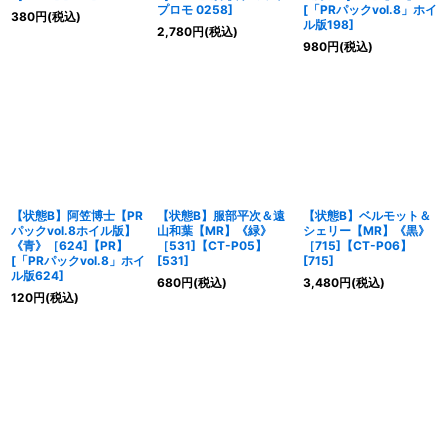
プロモ 0258
]
[
「PRパックvol.8」ホイ
380
円
(税込)
ル版198
]
2,780
円
(税込)
980
円
(税込)
【状態B】阿笠博士【PR
【状態B】服部平次＆遠
【状態B】ベルモット＆
パックvol.8ホイル版】
山和葉【MR】《緑》
シェリー【MR】《黒》
《青》［624]【PR】
［531]【CT-P05】
［715]【CT-P06】
[
「PRパックvol.8」ホイ
[
531
]
[
715
]
ル版624
]
680
円
(税込)
3,480
円
(税込)
120
円
(税込)