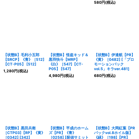
580
円
(税込)
【状態B】毛利小五郎
【状態B】怪盗キッド＆
【状態B】伊達航【PR】
【SRCP】《青》［512]
黒羽快斗【MRP】
《黄》［0482]
[
「プロ
【CT-P05】
[
512
]
《白》［547]【CT-
モーションパック
P05】
[
547
]
vol.5」キラver.481
]
1,280
円
(税込)
4,980
円
(税込)
680
円
(税込)
【状態B】黒田兵衛
【状態B】平成のホーム
【状態B】大岡紅葉【PR
［CTP03]【RP】《黄》
ズ【PR】《青》
パックvol.8ホイル版】
［0342]
[
342
]
［0258]
[
探偵サミット
《緑》［198]【PR】