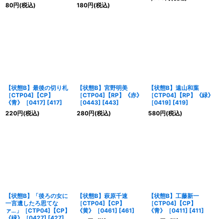
80
円
(税込)
180
円
(税込)
【状態B】最後の切り札
【状態B】宮野明美
【状態B】遠山和葉
［CTP04]【CP】
［CTP04]【RP】《赤》
［CTP04]【RP】《緑》
《青》［0417]
[
417
]
［0443]
[
443
]
［0419]
[
419
]
220
円
(税込)
280
円
(税込)
580
円
(税込)
【状態B】「後ろの女に
【状態B】萩原千速
【状態B】工藤新一
一言遺したろ思てな
［CTP04]【CP】
［CTP04]【CP】
ァ…」［CTP04]【CP】
《黄》［0461]
[
461
]
《青》［0411]
[
411
]
《緑》［0427]
[
427
]