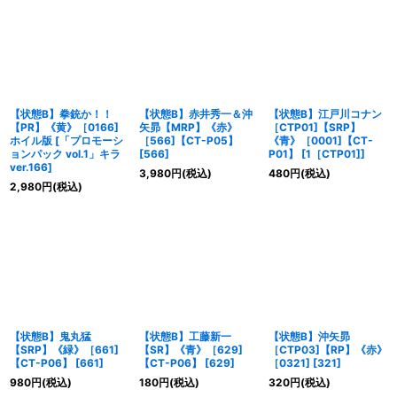
【状態B】拳銃か！！
【状態B】赤井秀一＆沖
【状態B】江戸川コナン
【PR】《黄》［0166]
矢昴【MRP】《赤》
［CTP01]【SRP】
ホイル版
[
「プロモーシ
［566]【CT-P05】
《青》［0001]【CT-
ョンパック vol.1」キラ
[
566
]
P01】
[
1［CTP01]
]
ver.166
]
3,980
円
(税込)
480
円
(税込)
2,980
円
(税込)
【状態B】鬼丸猛
【状態B】工藤新一
【状態B】沖矢昴
【SRP】《緑》［661]
【SR】《青》［629]
［CTP03]【RP】《赤》
【CT-P06】
[
661
]
【CT-P06】
[
629
]
［0321]
[
321
]
980
円
(税込)
180
円
(税込)
320
円
(税込)