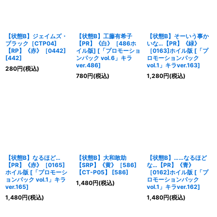
【状態B】ジェイムズ・
【状態B】工藤有希子
【状態B】そーいう事か
ブラック［CTP04]
【PR】《白》［486ホ
いな…【PR】《緑》
【RP】《赤》［0442]
イル版]
[
「プロモーショ
［0163]ホイル版
[
「プ
[
442
]
ンパック vol.6」キラ
ロモーションパック
ver.486
]
vol.1」キラver.163
]
280
円
(税込)
780
円
(税込)
1,280
円
(税込)
【状態B】なるほど…
【状態B】大和敢助
【状態B】……なるほど
【PR】《赤》［0165]
【SRP】《黄》［586]
な…【PR】《青》
ホイル版
[
「プロモーシ
【CT-P05】
[
586
]
［0162]ホイル版
[
「プ
ョンパック vol.1」キラ
ロモーションパック
1,480
円
(税込)
ver.165
]
vol.1」キラver.162
]
1,480
円
(税込)
1,480
円
(税込)