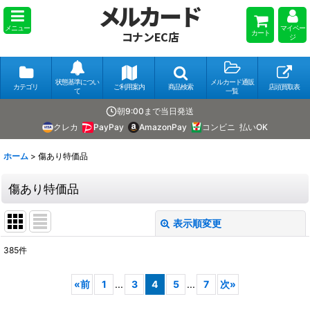
メルカード
メニュー
マイペー
カート
コナンEC店
ジ
状態基準につい
メルカード通販
カテゴリ
ご利用案内
商品検索
店頭買取表
て
一覧
朝9:00まで当日発送
クレカ
PayPay
AmazonPay
コンビニ
払いOK
ホーム
>
傷あり特価品
傷あり特価品
表示順変更
閉じる
385
件
表示数
:
«
前
1
...
3
4
5
...
7
次
»
並び順
: