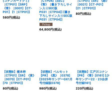
(コナンカードグミ)
［CTP04]【SEC】
［CTP01]【SR】《緑》
［CTP01]【SRP】
《青》［書き下ろしサイ
［0021]【CT-P01】
《青》［0001]【CT-
ン入りSEC版
[
21［CTP01]
]
P01】
[
1［CTP01]
]
P031［CTP04]]
[
書き
80
円
(税込)
下ろしサイン入りSEC版
580
円
(税込)
P031［CTP04]
]
64,800
円
(税込)
【状態B】榎本梓
【状態B】ベルモット
【状態B】江戸川コナン
［CTP01]【SR】《黄》
【PR】《黒》［0378]
【PR】《青》[0161]
[
少
［0070]【CT-P01】
[
2025年サンデーGX1月
年サンデー22・23合併
[
70［CTP01]
]
号付録版0378
]
号付録161
]
80
円
(税込)
980
円
(税込)
220
円
(税込)