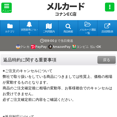
メルカード
メニュー
コナンEC店
状態基準につい
メルカード通販
カテゴリ
ご利用案内
商品検索
店頭買取表
て
一覧
朝9:00まで当日発送
クレカ
PayPay
AmazonPay
コンビニ
払いOK
返品特約に関する重要事項
戻る
※ご注文のキャンセルについて
弊社で取り扱いをしている商品につきましては性質上、価格の相場
が変動するものとなります。
商品のご注文確定後に相場の変動等、お客様都合でのキャンセルは
お受けできません。
必ずご注文確定前に内容をご確認ください。
※返品対応について